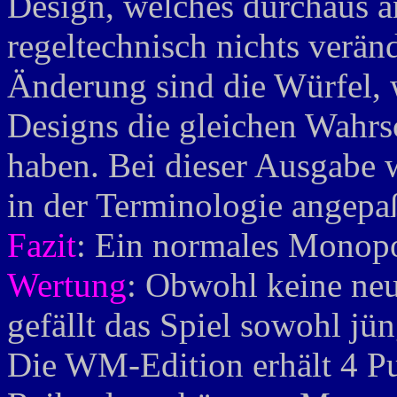
Design, welches durchaus an
regeltechnisch nichts verän
Änderung sind die Würfel, 
Designs die gleichen Wahrs
haben. Bei dieser Ausgabe
in der Terminologie angepaß
Fazit
: Ein normales Monopo
Wertung
: Obwohl keine ne
gefällt das Spiel sowohl jün
Die WM-Edition erhält 4 Pun