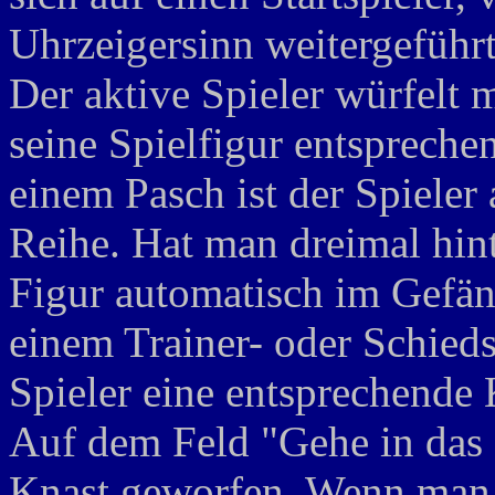
Uhrzeigersinn weitergeführt
Der aktive Spieler würfelt 
seine Spielfigur entspreche
einem Pasch ist der Spieler
Reihe. Hat man dreimal hint
Figur automatisch im Gefän
einem Trainer- oder Schieds
Spieler eine entsprechende K
Auf dem Feld "Gehe in das
Knast geworfen. Wenn man d