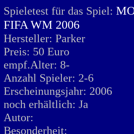
MO
Spieletest für das Spiel:
FIFA WM 2006
Hersteller: Park
Preis: 50 Euro
empf.Alter: 8-
Anzahl Spieler: 2-6
Erscheinungsjahr: 2006
noch erhältlich: Ja
Autor:
Besonderheit: