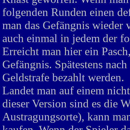
folgenden Runden einen defi
man das Gefängnis wieder v
auch einmal in jedem der f
Erreicht man hier ein Pasc
Gefängnis. Spätestens nach
Geldstrafe bezahlt werden.
Landet man auf einem nicht
dieser Version sind es die
Austragungsorte), kann man
kaufen. Wenn der Spieler da